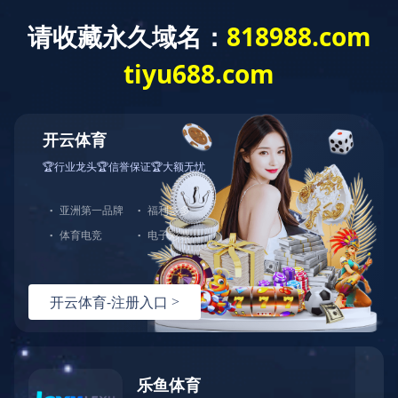
中
星空online（中
GMP生产服务
临床供应服务
国）
管理体系
分子设计、优化及可开发性
细胞系开发及建库
评估
上、下游工艺开发
制剂工艺开发
分析方法开发