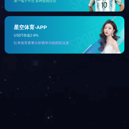
星空online（中
国）
欢迎您星空online（中国）获悉更多服务详情
以及相关报价
网站地图
隐私政策
使用条款
加入我们
关注汉腾
Copyright © 2021 星空体育平台官方网站 ALL RIGHTS RESERVED
粤ICP备16115190号
Designed By
Wanhu
.
爱游戏ayx官方网页
|
欧宝ob官网登录入口（中国）有限公司
|
江南