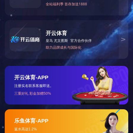
多种细胞培养平台
搅拌式生物反应器
环轨式生物反应器
具竞争力的开发时间
工艺放大/技术转移
下游工艺开发